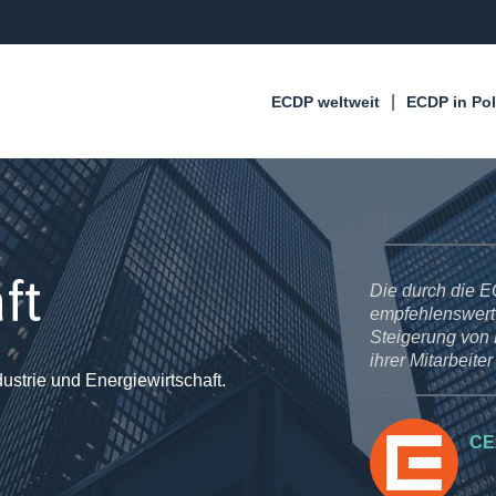
ECDP weltweit
ECDP in Po
ft
ungen sind sehr
Die durch die 
rmen, denen viel an der
empfehlenswert,
höhung der Qualifikationen
Steigerung von E
ihrer Mitarbeiter 
strie und Energiewirtschaft.
CEZ