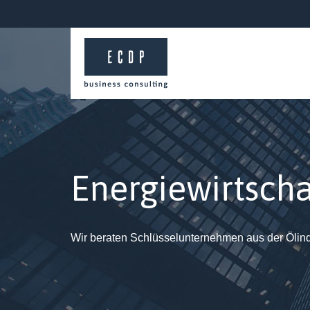
Energiewirtscha
Die durch die ECDP geführten Schul
der
empfehlenswert, insbesondere für Fi
ionen
Steigerung von Effektivität durch Er
ihrer Mitarbeiter liegt.
Wir beraten Schlüsselunternehmen aus der Ölindu
CEZ Polska Sp. z o.o.