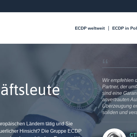
ECDP weltweit
ECDP in Po
usgeführten Tätigkeiten
Wir empfehlen d
äftsleute
euerberatung und umfassen
Partner, der um
achten hinsichtlich der
sind eine Garant
und Analysen unserer
anvertrauten Auf
Überzeugung em
er ECDP verläuft immer
soliden und ver
se. Die DB Cargo Polska
uropäischen Ländern tätig und Sie
er.
teuerlicher Hinsicht? Die Gruppe ECDP
CTL