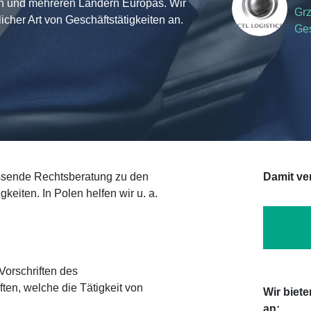
en und mehreren Ländern Europas. Wir
Grz
cher Art von Geschäftstätigkeiten an.
Ges
eiterin der
sende Rechtsberatung zu den
Damit ve
eiten. In Polen helfen wir u. a.
Vorschriften des
ften, welche die Tätigkeit von
Wir biet
an: