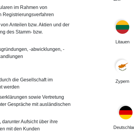
ularen im Rahmen von
n Registrierungsverfahren
on Anteilen bzw. Aktien und der
ung des Stamm- bzw.
Litauen
sgründungen, -abwicklungen, -
wandlungen
durch die Gesellschaft im
Zypern
nt werden
serklärungen sowie Vertretung
nter Gespräche mit ausländischen
darunter Aufsicht über ihre
Deutschla
gen mit den Kunden