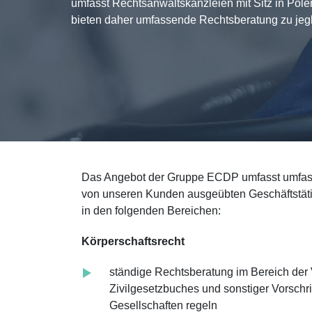
umfasst Rechtsanwaltskanzleien mit Sitz in Pol
bieten daher umfassende Rechtsberatung zu jegli
DB Cargo Polska S.A.
Mirosława Micikowska, L
Steuerabteilung
Das Angebot der Gruppe ECDP umfasst umfas
von unseren Kunden ausgeübten Geschäftstätigk
in den folgenden Bereichen:
Körperschaftsrecht
ständige Rechtsberatung im Bereich der 
Zivilgesetzbuches und sonstiger Vorschri
Gesellschaften regeln