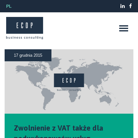
PL
17 grudnia 2015
Zwolnienie z VAT także dla