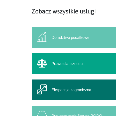
Zobacz wszystkie usługi
Doradztwo podatkowe
Prawo dla biznesu
Ekspansja zagraniczna
Przygotowanie firm do RODO