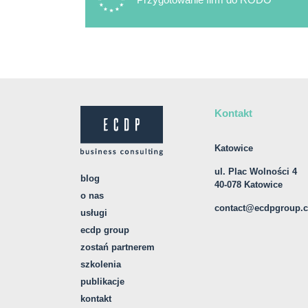
Kontakt
Katowice
ul. Plac Wolności 4
blog
40-078 Katowice
o nas
contact@ecdpgroup.
usługi
ecdp group
zostań partnerem
szkolenia
publikacje
kontakt