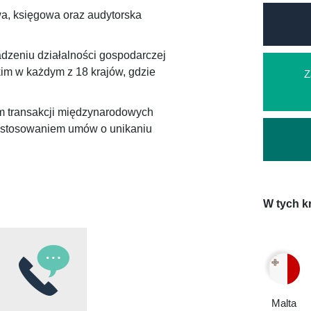
, księgowa oraz audytorska
dzeniu działalności gospodarczej
kim w każdym z 18 krajów, gdzie
Z
m transakcji międzynarodowych
zastosowaniem umów o unikaniu
W tych k
Malta