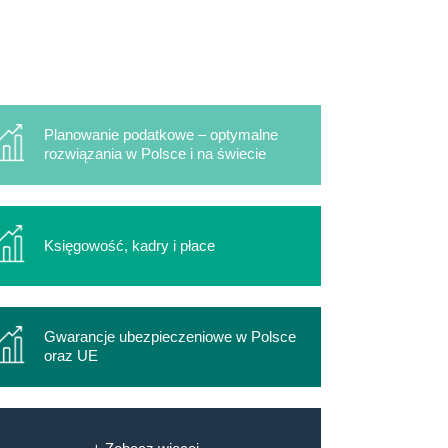
Planowanie podatkowe – optymalne
rozwiązania w Polsce i na świecie
Księgowość, kadry i płace
Gwarancje ubezpieczeniowe w Polsce
oraz UE