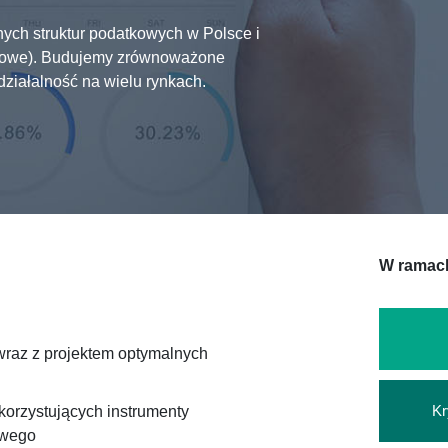
ych struktur podatkowych w Polsce i
kowe). Budujemy zrównoważone
ziałalność na wielu rynkach.
W ramach
wraz z projektem optymalnych
Kr
korzystujących instrumenty
owego