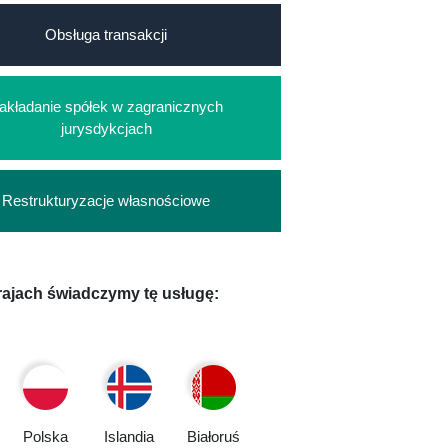
Obsługa transakcji
akładanie spółek w zagranicznych
jurysdykcjach
Restrukturyzacje własnościowe
rajach świadczymy tę usługę:
Polska
Islandia
Białoruś