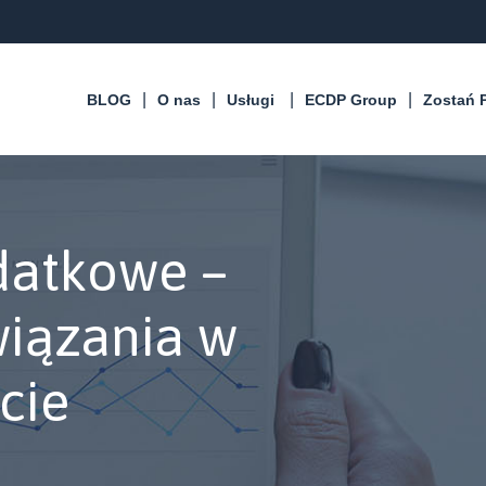
BLOG
O nas
Usługi
ECDP Group
Zostań 
datkowe –
iązania w
cie