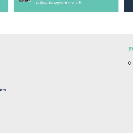
dofinansowywane z UE
E
com