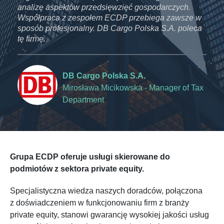
analizę aspektów przedsięwzięć gospodarczych.
ana
 w
Współpraca z zespołem ECDP przebiega zawsze w
Wsp
eca
sposób profesjonalny. DB Cargo Polska S.A. poleca
spo
tę firmę.
tę f
DB Cargo Polska S.A.
Tax
Mirosława Micikowska - Manager of Tax
Department
Grupa ECDP oferuje usługi skierowane do
podmiotów z sektora private equity.
Specjalistyczna wiedza naszych doradców, połączona
z doświadczeniem w funkcjonowaniu firm z branży
private equity, stanowi gwarancję wysokiej jakości usług