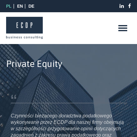
PL
EN
DE
Private Equity
Czynności bieżącego doradztwa podatkowego
Czy
ują
wykonywane przez ECDP dla naszej firmy obejmują
wyk
h
w szczególności przygotowanie opinii dotyczących
w s
zagadnień z zakresu prawa podatkowego oraz
zag