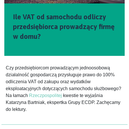
Ile VAT od samochodu odliczy
przedsiębiorca prowadzący firmę
w domu?
Czy przedsiębiorcom prowadzącym jednoosobową
działalność gospodarczą przysługuje prawo do 100%
odliczenia VAT od zakupu oraz wydatków
eksploatacyjnych dotyczących samochodu służbowego?
Na łamach
Rzeczpospolitej
kwestie te wyjaśnia
Katarzyna Bartniak, ekspertka Grupy ECDP. Zachęcamy
do lektury.