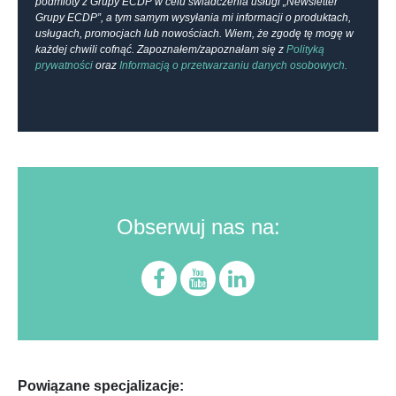
podmioty z Grupy ECDP w celu świadczenia usługi „Newsletter
Grupy ECDP”, a tym samym wysyłania mi informacji o produktach,
usługach, promocjach lub nowościach. Wiem, że zgodę tę mogę w
każdej chwili cofnąć. Zapoznałem/zapoznałam się z
Polityką
prywatności
oraz
Informacją o przetwarzaniu danych osobowych.
Obserwuj nas na:
Powiązane specjalizacje: