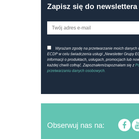
Zapisz się do newslettera
Wyrażam zgodę na przetwarzanie moich danych 
ECDP w celu świadczenia usługi „Newsletter Grupy E
informacji o produktach, usługach, promocjach lub n
każdej chwili cofnąć. Zapoznałem/zapoznałam się z
Po
przetwarzaniu danych osobowych.
Obserwuj nas na: