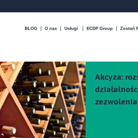
BLOG
O nas
Usługi
ECDP Group
Zostań 
Akcyza: roz
działalnoś
zezwolenia