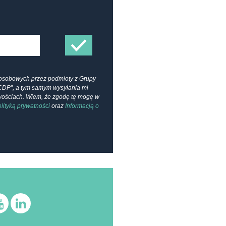
osobowych przez podmioty z Grupy
CDP”, a tym samym wysyłania mi
owościach. Wiem, że zgodę tę mogę w
lityką prywatności
oraz
Informacją o