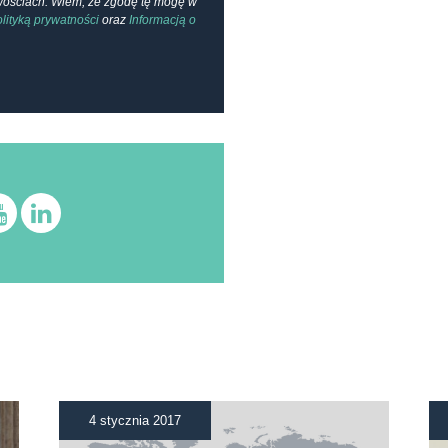
owościach. Wiem, że zgodę tę mogę w
lityką prywatności
oraz
Informacją o
4 stycznia 2017