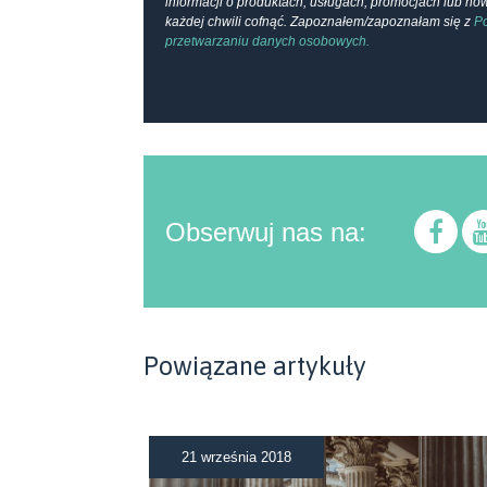
informacji o produktach, usługach, promocjach lub n
każdej chwili cofnąć. Zapoznałem/zapoznałam się z
Po
przetwarzaniu danych osobowych.
Obserwuj nas na:
Powiązane artykuły
21 września 2018