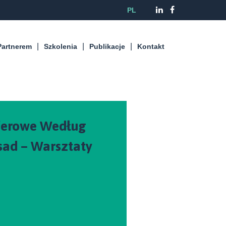
PL
Partnerem
Szkolenia
Publikacje
Kontakt
ferowe Według
ad – Warsztaty