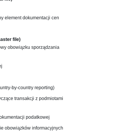
ny element dokumentacji cen
ter file)
towy obowiązku sporządzania
ej
ntry-by-country reporting)
czące transakcji z podmiotami
okumentacji podatkowej
ie obowiązków informacyjnych