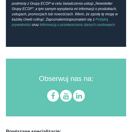
podmioty z Grupy ECDP w celu świadczenia usługi „Newsletter
Grupy ECDP”, a tym samym wysyłania mi informacji o produktach,
usługach, promocjach lub nowościach. Wiem, że zgodę tę mogę w
każdej chwili cofnąć. Zapoznałem/zapoznałam się z
Polityką
prywatności
oraz
Informacją o przetwarzaniu danych osobowych.
Obserwuj nas na:
Powiązane specjalizacje: