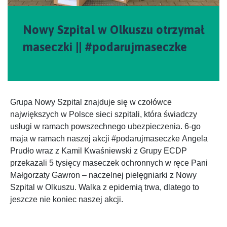
Nowy Szpital w Olkuszu otrzymał
maseczki || #podarujmaseczke
Grupa Nowy Szpital znajduje się w czołówce
największych w Polsce sieci szpitali, która świadczy
usługi w ramach powszechnego ubezpieczenia. 6-go
maja w ramach naszej akcji #podarujmaseczke Angela
Prudło wraz z Kamil Kwaśniewski z Grupy ECDP
przekazali 5 tysięcy maseczek ochronnych w ręce Pani
Małgorzaty Gawron – naczelnej pielęgniarki z Nowy
Szpital w Olkuszu. Walka z epidemią trwa, dlatego to
jeszcze nie koniec naszej akcji.