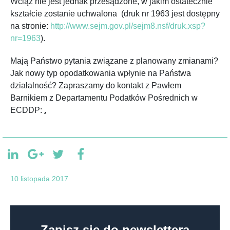
Wciąż nie jest jednak przesądzone, w jakim ostatecznie
kształcie zostanie uchwalona (druk nr 1963 jest dostępny
na stronie:
http://www.sejm.gov.pl/sejm8.nsf/druk.xsp?
nr=1963
).
Mają Państwo pytania związane z planowany zmianami?
Jak nowy typ opodatkowania wpłynie na Państwa
działalność? Zapraszamy do kontakt z Pawłem
Barnikiem z Departamentu Podatków Pośrednich w
ECDDP:
.
10 listopada 2017
Zapisz się do newslettera