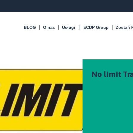
BLOG
O nas
Usługi
ECDP Group
Zostań 
No limit Tra