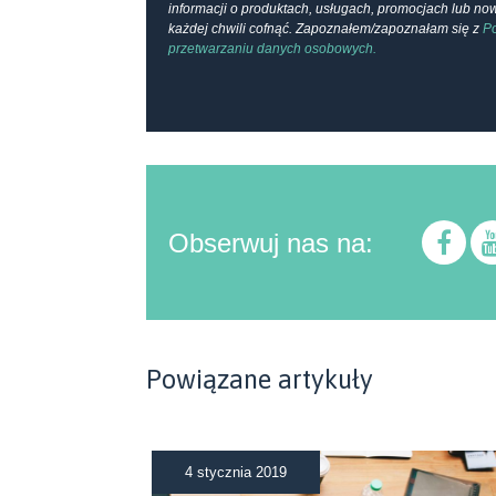
informacji o produktach, usługach, promocjach lub n
każdej chwili cofnąć. Zapoznałem/zapoznałam się z
Po
przetwarzaniu danych osobowych.
Obserwuj nas na:
Powiązane artykuły
4 stycznia 2019