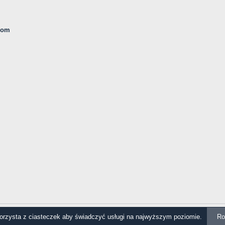
com
korzysta z ciasteczek aby świadczyć usługi na najwyższym poziomie.
Ro