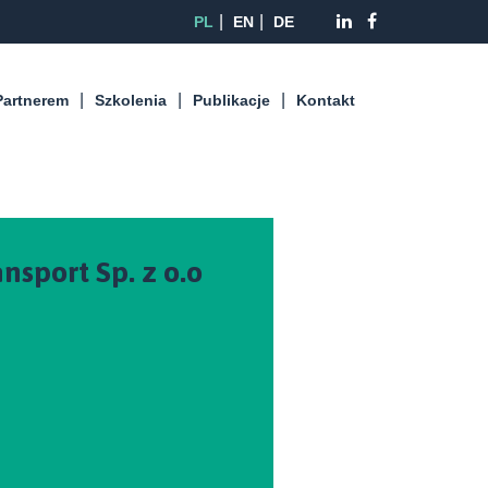
PL
EN
DE
Partnerem
Szkolenia
Publikacje
Kontakt
nsport Sp. z o.o