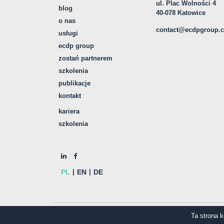
ul. Plac Wolności 4
blog
40-078 Katowice
o nas
contact@ecdpgroup.
usługi
ecdp group
zostań partnerem
szkolenia
publikacje
kontakt
kariera
szkolenia
PL
EN
DE
© COPYRIGHT ECDP
Ta strona 