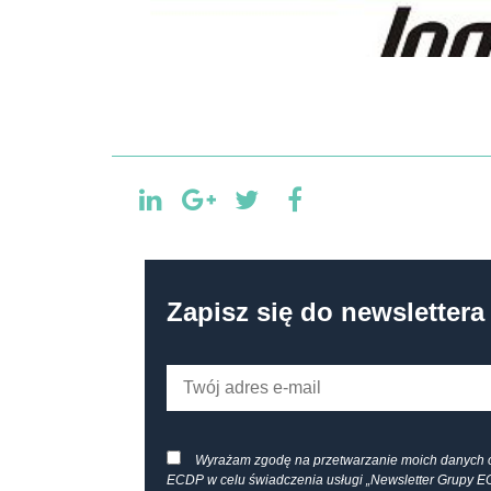
Zapisz się do newslettera
Wyrażam zgodę na przetwarzanie moich danych 
ECDP w celu świadczenia usługi „Newsletter Grupy E