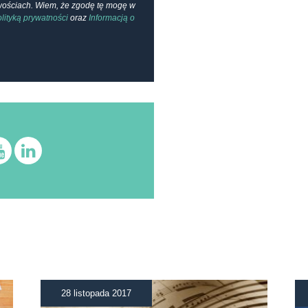
owościach. Wiem, że zgodę tę mogę w
lityką prywatności
oraz
Informacją o
28 listopada 2017