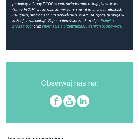
podmioty z Grupy ECDP w celu świadczenia usługi „Newsletter
Grupy ECDP”, a tym samym wysyłania mi informacji o produktach,
usługach, promocjach lub nowościach. Wiem, że zgodę tę mogę w
każdej chwili cofnąć. Zapoznałem/zapoznałam się z
Polityką
prywatności
oraz
Informacją o przetwarzaniu danych osobowych.
Obserwuj nas na:
Powiązane specjalizacje: