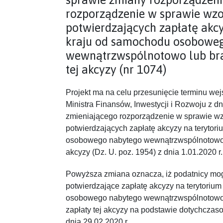
rozporządzenie w sprawie w
potwierdzających zapłatę akcy
kraju od samochodu osobowe
wewnątrzwspólnotowo lub bra
tej akcyzy (nr 1074)
Projekt ma na celu przesunięcie terminu wej
Ministra Finansów, Inwestycji i Rozwoju z dn
zmieniającego rozporządzenie w sprawie 
potwierdzających zapłatę akcyzy na terytor
osobowego nabytego wewnątrzwspólnotowo l
akcyzy (Dz. U. poz. 1954) z dnia 1.01.2020 r.
Powyższa zmiana oznacza, iż podatnicy mog
potwierdzające zapłatę akcyzy na terytoriu
osobowego nabytego wewnątrzwspólnotowo 
zapłaty tej akcyzy na podstawie dotychcz
dnia 29.02.2020 r.