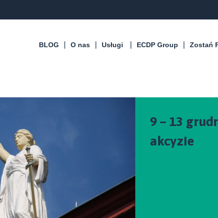
BLOG
O nas
Usługi
ECDP Group
Zostań 
9 – 13 grud
akcyzie