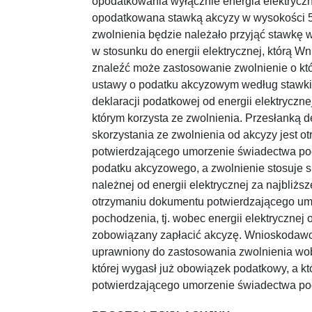
opodatkowania wyłącznie energia elektryczn
opodatkowana stawką akcyzy w wysokości 5 
zwolnienia będzie należało przyjąć stawkę
w stosunku do energii elektrycznej, którą W
znaleźć może zastosowanie zwolnienie o któr
ustawy o podatku akcyzowym według stawki
deklaracji podatkowej od energii elektryczn
którym korzysta ze zwolnienia. Przesłanką 
skorzystania ze zwolnienia od akcyzy jest 
potwierdzającego umorzenie świadectwa po
podatku akcyzowego, a zwolnienie stosuje s
należnej od energii elektrycznej za najbliżs
otrzymaniu dokumentu potwierdzającego um
pochodzenia, tj. wobec energii elektrycznej o
zobowiązany zapłacić akcyzę. Wnioskodawc
uprawniony do zastosowania zwolnienia wobe
której wygasł już obowiązek podatkowy, a kt
potwierdzającego umorzenie świadectwa po