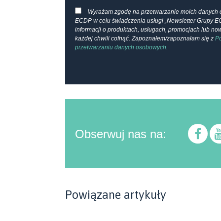
Wyrażam zgodę na przetwarzanie moich danych 
ECDP w celu świadczenia usługi „Newsletter Grupy E
informacji o produktach, usługach, promocjach lub n
każdej chwili cofnąć. Zapoznałem/zapoznałam się z
Po
przetwarzaniu danych osobowych.
Obserwuj nas na:
Powiązane artykuły