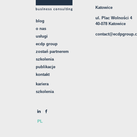
Katowice
ul. Plac Wolności 4
blog
40-078 Katowice
o nas
contact@ecdpgroup.
usługi
ecdp group
zostań partnerem
szkolenia
publikacje
kontakt
kariera
szkolenia
PL