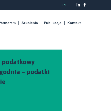
PL
Partnerem
Szkolenia
Publikacje
Kontakt
 – podatkowy
godnia – podatki
ie