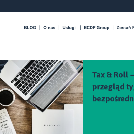
BLOG
O nas
Usługi
ECDP Group
Zostań 
Tax & Roll
przegląd ty
bezpośredn