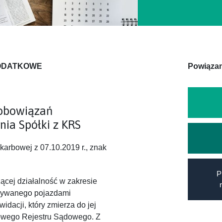
PODATKOWE
Powiązan
obowiązań
nia Spółki z KRS
Skarbowej z 07.10.2019 r., znak
P
ącej działalność w zakresie
nywanego pojazdami
idacji, który zmierza do jej
jowego Rejestru Sądowego. Z