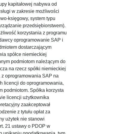
upy kapitałowej nabywa od
sługi w zakresie możliwości
owo-księgowy, system typu
arządzanie przedsiębiorstwem).
żliwość korzystania z programu
odawcy oprogramowanie SAP i
odmiotem dostarczającym
wia spółce niemieckiej
innym podmiotom należącym do
cza na rzecz spółki niemieckiej
sta z oprogramowania SAP na
h licencji do oprogramowania,
ym podmiotom. Spółka korzysta
e licencji użytkownika
rpretacyjny zaakceptował
dzenie z tytułu opłat za
y użytek nie stanowi
art. 21 ustawy o PDOP w
 o unikaniu opodatkowania, tym