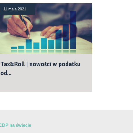
11 maja 2021
Tax&Roll | nowości w podatku
od...
CDP na świecie