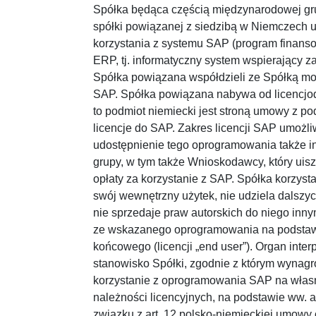
Spółka będąca częścią międzynarodowej gr
spółki powiązanej z siedzibą w Niemczech u
korzystania z systemu SAP (program finans
ERP, tj. informatyczny system wspierający z
Spółka powiązana współdzieli ze Spółką mo
SAP. Spółka powiązana nabywa od licencj
to podmiot niemiecki jest stroną umowy z p
licencje do SAP. Zakres licencji SAP umożli
udostępnienie tego oprogramowania także 
grupy, w tym także Wnioskodawcy, który uisz
opłaty za korzystanie z SAP. Spółka korzy
swój wewnętrzny użytek, nie udziela dalszyc
nie sprzedaje praw autorskich do niego inn
ze wskazanego oprogramowania na podstawi
końcowego (licencji „end user”). Organ inte
stanowisko Spółki, zgodnie z którym wynagro
korzystanie z oprogramowania SAP na własn
należności licencyjnych, na podstawie ww. 
związku z art. 12 polsko-niemieckiej umowy