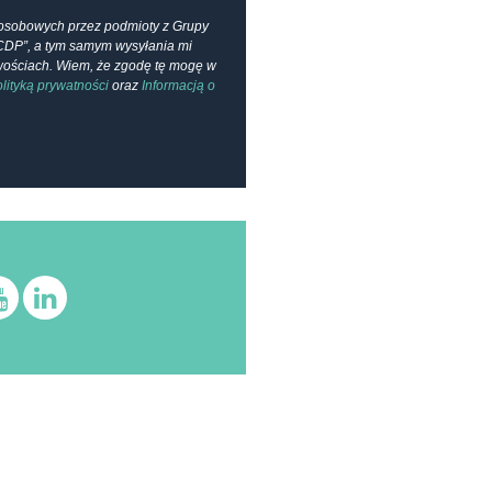
osobowych przez podmioty z Grupy
CDP”, a tym samym wysyłania mi
owościach. Wiem, że zgodę tę mogę w
lityką prywatności
oraz
Informacją o