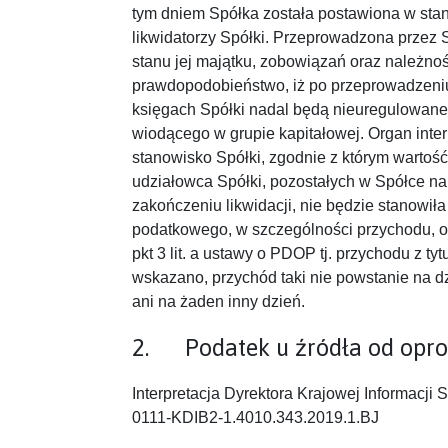
tym dniem Spółka została postawiona w stan 
likwidatorzy Spółki. Przeprowadzona przez 
stanu jej majątku, zobowiązań oraz należno
prawdopodobieństwo, iż po przeprowadzeniu
księgach Spółki nadal będą nieuregulowan
wiodącego w grupie kapitałowej. Organ inter
stanowisko Spółki, zgodnie z którym warto
udziałowca Spółki, pozostałych w Spółce na
zakończeniu likwidacji, nie będzie stanowiła
podatkowego, w szczególności przychodu, o 
pkt 3 lit. a ustawy o PDOP tj. przychodu z t
wskazano, przychód taki nie powstanie na d
ani na żaden inny dzień.
2. Podatek u źródła od opr
Interpretacja Dyrektora Krajowej Informacji 
0111-KDIB2-1.4010.343.2019.1.BJ