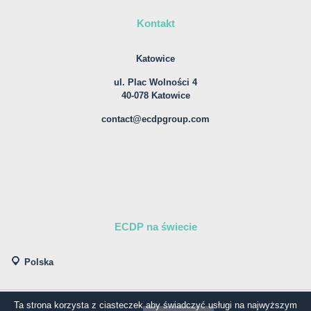
Kontakt
Katowice
ul. Plac Wolności 4
40-078 Katowice
contact@ecdpgroup.com
ECDP na świecie
Polska
Ta strona korzysta z ciasteczek aby świadczyć usługi na najwyższym
© COPYRIGHT ECDP