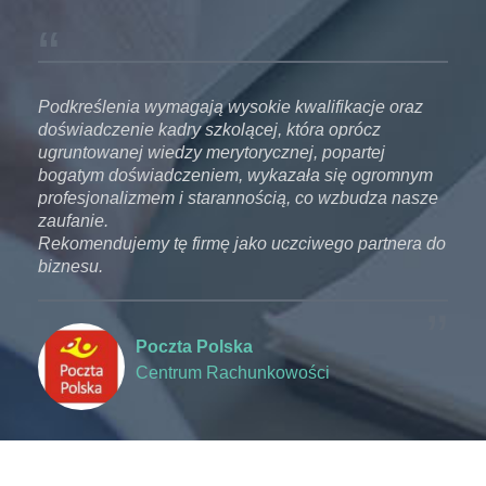
z
Podkreślenia wymagają wysokie kwalifikacje oraz
Pod
doświadczenie kadry szkolącej, która oprócz
doś
ugruntowanej wiedzy merytorycznej, popartej
ugr
ym
bogatym doświadczeniem, wykazała się ogromnym
bog
sze
profesjonalizmem i starannością, co wzbudza nasze
pro
zaufanie.
zau
 do
Rekomendujemy tę firmę jako uczciwego partnera do
Rek
biznesu.
biz
Poczta Polska
Centrum Rachunkowości