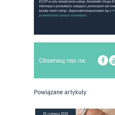
ECDP w celu świadczenia usługi „Newsletter Grupy E
informacji o produktach, usługach, promocjach lub n
każdej chwili cofnąć. Zapoznałem/zapoznałam się z
Po
przetwarzaniu danych osobowych.
Obserwuj nas na:
Powiązane artykuły
25 czerwca 2018