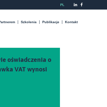
PL
Partnerem
Szkolenia
Publikacje
Kontakt
ie oświadczenia o
awka VAT wynosi