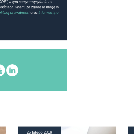
CDP”, a tym samym wysyłania mi
owościach. Wiem, że zgodę tę mogę w
lityką prywatności
oraz
Informacją o
25 lutego 2019