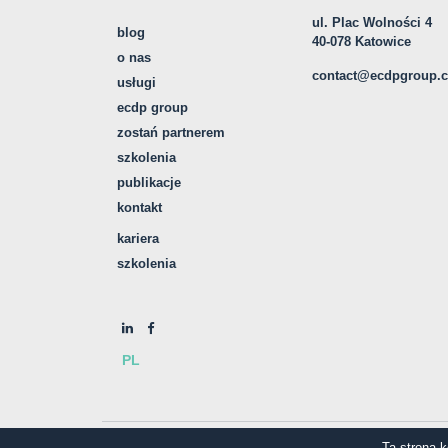
ul. Plac Wolności 4
blog
40-078 Katowice
o nas
contact@ecdpgroup.
usługi
ecdp group
zostań partnerem
szkolenia
publikacje
kontakt
kariera
szkolenia
PL
© COPYRIGHT ECDP
Ta strona 