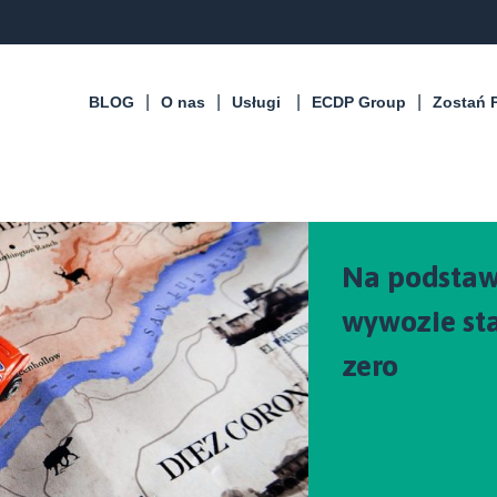
BLOG
O nas
Usługi
ECDP Group
Zostań 
Na podstaw
wywozie st
zero