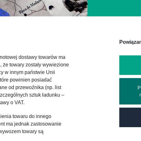
Powiązan
lnotowej dostawy towarów ma
 że towary zostały wywiezione
wcy w innym państwie Unii
tóre powinien posiadać
e od przewoźnika (np. list
P
zczególnych sztuk ładunku –
tawy o VAT.
ienia towaru do innego
ent ma jednak zastosowanie
 wywozem towary są