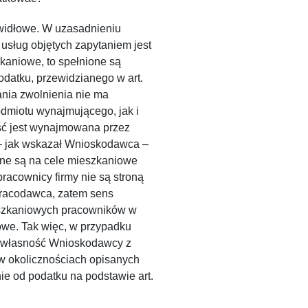
widłowe. W uzasadnieniu
 usług objętych zapytaniem jest
kaniowe, to spełnione są
odatku, przewidzianego w art.
ania zwolnienia nie ma
dmiotu wynajmującego, jak i
mość jest wynajmowana przez
– jak wskazał Wnioskodawca –
ne są na cele mieszkaniowe
pracownicy firmy nie są stroną
pracodawca, zatem sens
eszkaniowych pracowników w
owe. Tak więc, w przypadku
h własność Wnioskodawcy z
w okolicznościach opisanych
e od podatku na podstawie art.