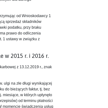
trzymując od Wnioskodawcy 1
ącą sprzedaż składników
wki podatku, przy braku
 ma prawo do odliczenia
t. 1 ustawy w związku z
 w 2015 r. i 2016 r.
Skarbowej z 13.12.2019 r., znak
. ulgi na złe długi wynikającej
u do bieżących faktur, tj. bez
j. miesiące, w których upłynęło
rzepisów) od terminu płatności
W momencie świadczenia usług