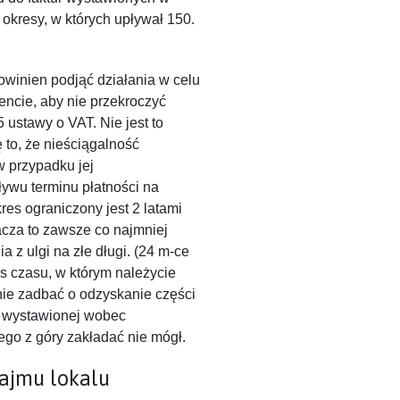
a okresy, w których upływał 150.
owinien podjąć działania w celu
encie, aby nie przekroczyć
5 ustawy o VAT. Nie jest to
ę to, że nieściągalność
w przypadku jej
ływu terminu płatności na
kres ograniczony jest 2 latami
cza to zawsze co najmniej
 z ulgi na złe długi. (24 m-ce
es czasu, w którym należycie
anie zadbać o odzyskanie części
y wystawionej wobec
ego z góry zakładać nie mógł.
ajmu lokalu