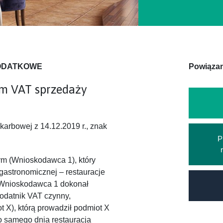
PODATKOWE
Powiązan
m VAT sprzedaży
Skarbowej z 14.12.2019 r., znak
P
m (Wnioskodawca 1), który
 gastronomicznej – restauracje
r. Wnioskodawca 1 dokonał
podatnik VAT czynny,
 X), którą prowadził podmiot X
 samego dnia restauracja