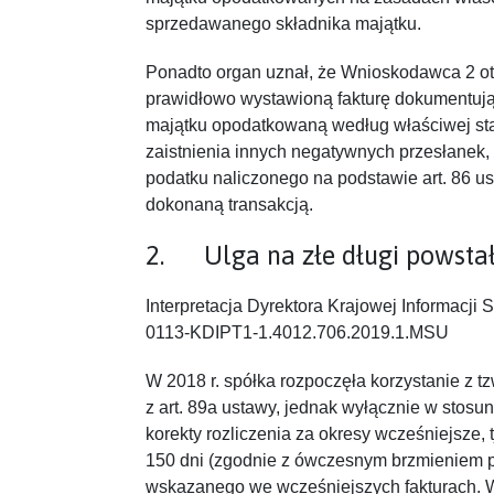
sprzedawanego składnika majątku.
Ponadto organ uznał, że Wnioskodawca 2 o
prawidłowo wystawioną fakturę dokumentuj
majątku opodatkowaną według właściwej sta
zaistnienia innych negatywnych przesłanek,
podatku naliczonego na podstawie art. 86 us
dokonaną transakcją.
2. Ulga na złe długi powstałe
Interpretacja Dyrektora Krajowej Informacji 
0113-KDIPT1-1.4012.706.2019.1.MSU
W 2018 r. spółka rozpoczęła korzystanie z tzw
z art. 89a ustawy, jednak wyłącznie w stosunk
korekty rozliczenia za okresy wcześniejsze, t
150 dni (zgodnie z ówczesnym brzmieniem p
wskazanego we wcześniejszych fakturach. 