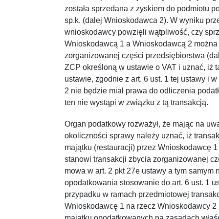
została sprzedana z zyskiem do podmiotu po
sp.k. (dalej Wnioskodawca 2). W wyniku prz
wnioskodawcy powzięli wątpliwość, czy sprz
Wnioskodawcą 1 a Wnioskodawcą 2 można z
zorganizowanej części przedsiębiorstwa (dal
ZCP określoną w ustawie o VAT i uznać, iż 
ustawie, zgodnie z art. 6 ust. 1 tej ustawy 
2 nie będzie miał prawa do odliczenia poda
ten nie wystąpi w związku z tą transakcją.
Organ podatkowy rozważył, że mając na uw
okoliczności sprawy należy uznać, iż transa
majątku (restauracji) przez Wnioskodawcę 
stanowi transakcji zbycia zorganizowanej czę
mowa w art. 2 pkt 27e ustawy a tym samym n
opodatkowania stosowanie do art. 6 ust. 1 
przypadku w ramach przedmiotowej transakc
Wnioskodawcę 1 na rzecz Wnioskodawcy 2 
majątku opodatkowanych na zasadach właś