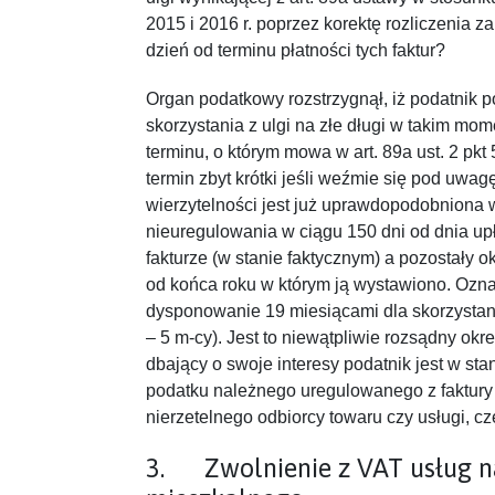
2015 i 2016 r. poprzez korektę rozliczenia z
dzień od terminu płatności tych faktur?
Organ podatkowy rozstrzygnął, iż podatnik p
skorzystania z ulgi na złe długi w takim mom
terminu, o którym mowa w art. 89a ust. 2 pkt 
termin zbyt krótki jeśli weźmie się pod uwag
wierzytelności jest już uprawdopodobniona 
nieuregulowania w ciągu 150 dni od dnia up
fakturze (w stanie faktycznym) a pozostały o
od końca roku w którym ją wystawiono. Ozna
dysponowanie 19 miesiącami dla skorzystania
– 5 m-cy). Jest to niewątpliwie rozsądny okr
dbający o swoje interesy podatnik jest w st
podatku należnego uregulowanego z faktur
nierzetelnego odbiorcy towaru czy usługi, cz
3. Zwolnienie z VAT usług n