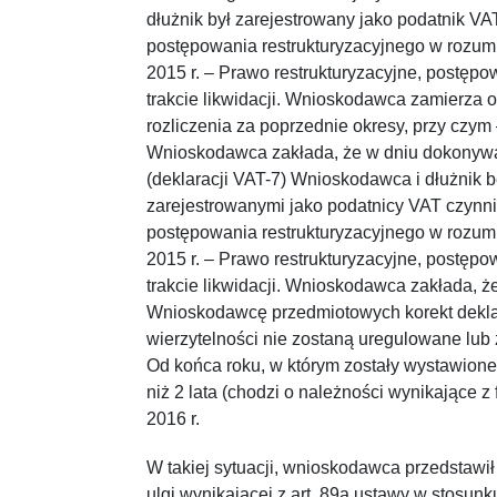
dłużnik był zarejestrowany jako podatnik VAT
postępowania restrukturyzacyjnego w rozum
2015 r. – Prawo restrukturyzacyjne, postęp
trakcie likwidacji. Wnioskodawca zamierza 
rozliczenia za poprzednie okresy, przy czym 
Wnioskodawca zakłada, że w dniu dokonywan
(deklaracji VAT-7) Wnioskodawca i dłużnik 
zarejestrowanymi jako podatnicy VAT czynni,
postępowania restrukturyzacyjnego w rozum
2015 r. – Prawo restrukturyzacyjne, postęp
trakcie likwidacji. Wnioskodawca zakłada, ż
Wnioskodawcę przedmiotowych korekt dekla
wierzytelności nie zostaną uregulowane lub z
Od końca roku, w którym zostały wystawione 
niż 2 lata (chodzi o należności wynikające z
2016 r.
W takiej sytuacji, wnioskodawca przedstawił
ulgi wynikającej z art. 89a ustawy w stosun