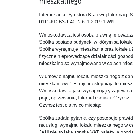
mieszkalnego
Interpretacja Dyrektora Krajowej Informacji 
0111-KDIB3-1.4012.611.2019.1.WN
Wnioskodawca jest osobą prawną, prowadzą
Spółka posiada budynek, w którym są lokale
Spółka wynajmuje mieszkania oraz lokale 
fizyczne nieprowadzące działalności gospoda
mieszkalne są wynajmowane w celach mies
W umowie najmu lokalu mieszkalnego z daną 
mieszkaniowe”. Firmy udostępniają te mies
Wnioskodawca jako wynajmujący zapewnia w
prąd, ogrzewanie, Internet i śmieci. Czynsz
Czynsz jest płatny co miesiąc.
Spółka zadała pytanie, czy postępuje praw
na usługi wynajmu lokalu mieszkalnego w c
Jeśli nie, to jaką stawką VAT należy ją opo