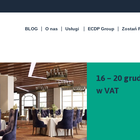
BLOG
O nas
Usługi
ECDP Group
Zostań 
16 – 20 gru
w VAT