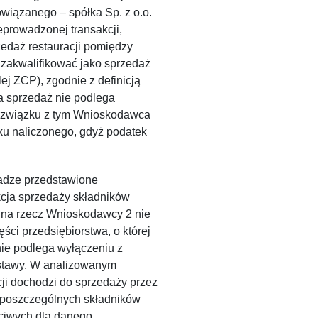
wiązanego – spółka Sp. z o.o.
eprowadzonej transakcji,
edaż restauracji pomiędzy
akwalifikować jako sprzedaż
ej ZCP), zgodnie z definicją
ta sprzedaż nie podlega
i w związku z tym Wnioskodawca
tku naliczonego, gdyż podatek
adze przedstawione
kcja sprzedaży składników
1 na rzecz Wnioskodawcy 2 nie
ści przedsiębiorstwa, o której
ie podlega wyłączeniu z
ustawy. W analizowanym
ji dochodzi do sprzedaży przez
poszczególnych składników
ciwych dla danego