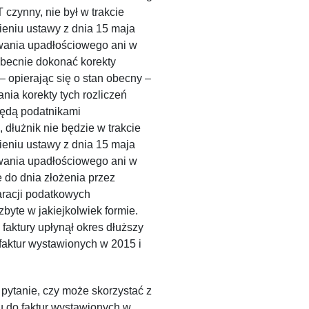
 czynny, nie był w trakcie
ieniu ustawy z dnia 15 maja
owania upadłościowego ani w
obecnie dokonać korekty
– opierając się o stan obecny –
ia korekty tych rozliczeń
będą podatnikami
 dłużnik nie będzie w trakcie
ieniu ustawy z dnia 15 maja
owania upadłościowego ani w
e do dnia złożenia przez
racji podatkowych
byte w jakiejkolwiek formie.
faktury upłynął okres dłuższy
 faktur wystawionych w 2015 i
 pytanie, czy może skorzystać z
ku do faktur wystawionych w