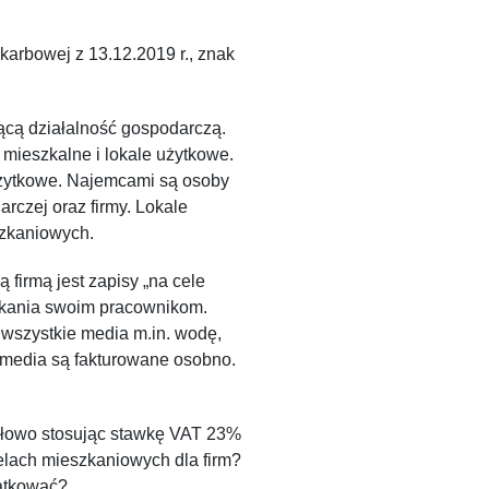
Skarbowej z 13.12.2019 r., znak
cą działalność gospodarczą.
 mieszkalne i lokale użytkowe.
użytkowe. Najemcami są osoby
rczej oraz firmy. Lokale
zkaniowych.
firmą jest zapisy „na cele
zkania swoim pracownikom.
szystkie media m.in. wodę,
 i media są fakturowane osobno.
idłowo stosując stawkę VAT 23%
elach mieszkaniowych dla firm?
datkować?