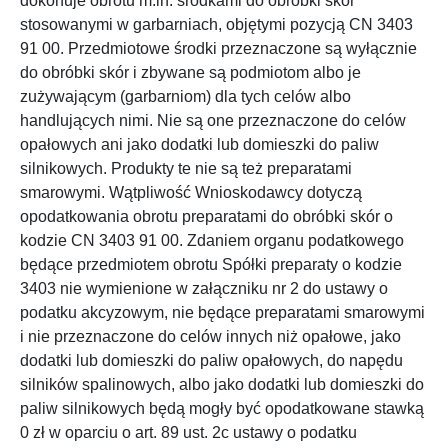
dokonuje obrotu m.in. środkami do obróbki skór
stosowanymi w garbarniach, objętymi pozycją CN 3403
91 00. Przedmiotowe środki przeznaczone są wyłącznie
do obróbki skór i zbywane są podmiotom albo je
zużywającym (garbarniom) dla tych celów albo
handlujących nimi. Nie są one przeznaczone do celów
opałowych ani jako dodatki lub domieszki do paliw
silnikowych. Produkty te nie są też preparatami
smarowymi. Wątpliwość Wnioskodawcy dotyczą
opodatkowania obrotu preparatami do obróbki skór o
kodzie CN 3403 91 00. Zdaniem organu podatkowego
będące przedmiotem obrotu Spółki preparaty o kodzie
3403 nie wymienione w załączniku nr 2 do ustawy o
podatku akcyzowym, nie będące preparatami smarowymi
i nie przeznaczone do celów innych niż opałowe, jako
dodatki lub domieszki do paliw opałowych, do napędu
silników spalinowych, albo jako dodatki lub domieszki do
paliw silnikowych będą mogły być opodatkowane stawką
0 zł w oparciu o art. 89 ust. 2c ustawy o podatku