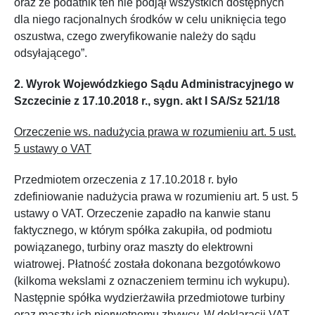
oraz że podatnik ten nie podjął wszystkich dostępnych
dla niego racjonalnych środków w celu uniknięcia tego
oszustwa, czego zweryfikowanie należy do sądu
odsyłającego”.
2. Wyrok Wojewódzkiego Sądu Administracyjnego w
Szczecinie z 17.10.2018 r., sygn. akt I SA/Sz 521/18
Orzeczenie ws. nadużycia prawa w rozumieniu art. 5 ust.
5 ustawy o VAT
Przedmiotem orzeczenia z 17.10.2018 r. było
zdefiniowanie nadużycia prawa w rozumieniu art. 5 ust. 5
ustawy o VAT. Orzeczenie zapadło na kanwie stanu
faktycznego, w którym spółka zakupiła, od podmiotu
powiązanego, turbiny oraz maszty do elektrowni
wiatrowej. Płatność została dokonana bezgotówkowo
(kilkoma wekslami z oznaczeniem terminu ich wykupu).
Następnie spółka wydzierżawiła przedmiotowe turbiny
oraz maszty ich pierwotnemu zbywcy. W deklaracji VAT,