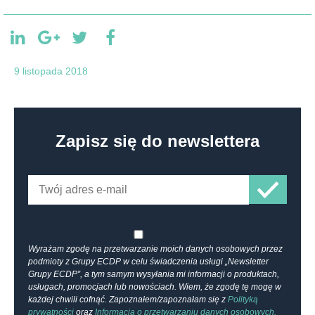
9 listopada 2018
Zapisz się do newslettera
Wyrażam zgodę na przetwarzanie moich danych osobowych przez
podmioty z Grupy ECDP w celu świadczenia usługi „Newsletter
Grupy ECDP”, a tym samym wysyłania mi informacji o produktach,
usługach, promocjach lub nowościach. Wiem, że zgodę tę mogę w
każdej chwili cofnąć. Zapoznałem/zapoznałam się z
Polityką
prywatności
oraz
Informacją o przetwarzaniu danych osobowych.