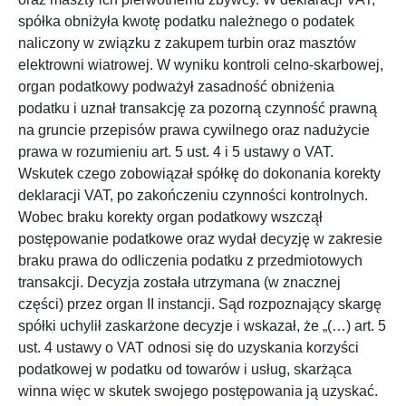
spółka obniżyła kwotę podatku należnego o podatek
naliczony w związku z zakupem turbin oraz masztów
elektrowni wiatrowej. W wyniku kontroli celno-skarbowej,
organ podatkowy podważył zasadność obniżenia
podatku i uznał transakcję za pozorną czynność prawną
na gruncie przepisów prawa cywilnego oraz nadużycie
prawa w rozumieniu art. 5 ust. 4 i 5 ustawy o VAT.
Wskutek czego zobowiązał spółkę do dokonania korekty
deklaracji VAT, po zakończeniu czynności kontrolnych.
Wobec braku korekty organ podatkowy wszczął
postępowanie podatkowe oraz wydał decyzję w zakresie
braku prawa do odliczenia podatku z przedmiotowych
transakcji. Decyzja została utrzymana (w znacznej
części) przez organ II instancji. Sąd rozpoznający skargę
spółki uchylił zaskarżone decyzje i wskazał, że „(…) art. 5
ust. 4 ustawy o VAT odnosi się do uzyskania korzyści
podatkowej w podatku od towarów i usług, skarżąca
winna więc w skutek swojego postępowania ją uzyskać.