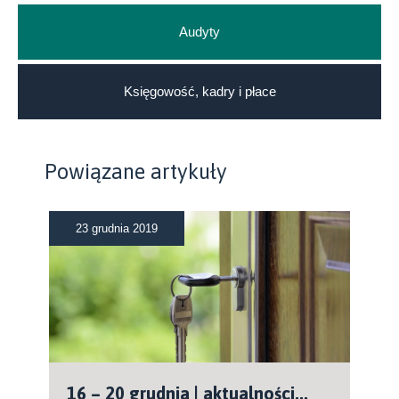
Audyty
Księgowość, kadry i płace
Powiązane artykuły
23 grudnia 2019
16 – 20 grudnia | aktualności...