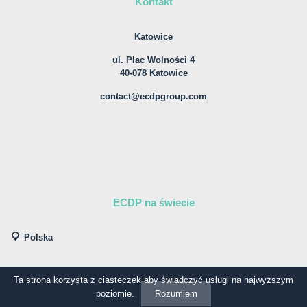
Kontakt
Katowice
ul. Plac Wolności 4
40-078 Katowice
contact@ecdpgroup.com
ECDP na świecie
Polska
Ta strona korzysta z ciasteczek aby świadczyć usługi na najwyższym
© COPYRIGHT ECDP
Realizacja:
TOMCZAK
|
STANISŁAWSKI
poziomie.
Rozumiem