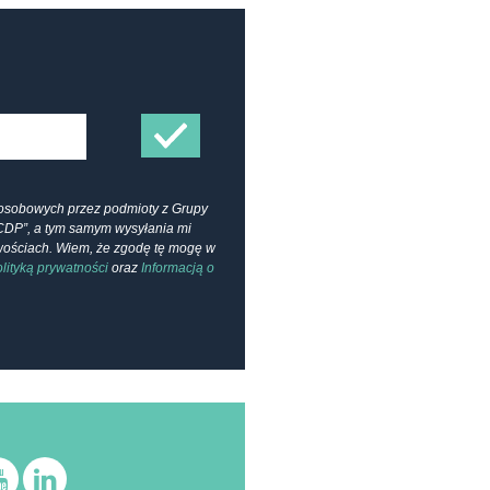
osobowych przez podmioty z Grupy
CDP”, a tym samym wysyłania mi
owościach. Wiem, że zgodę tę mogę w
lityką prywatności
oraz
Informacją o