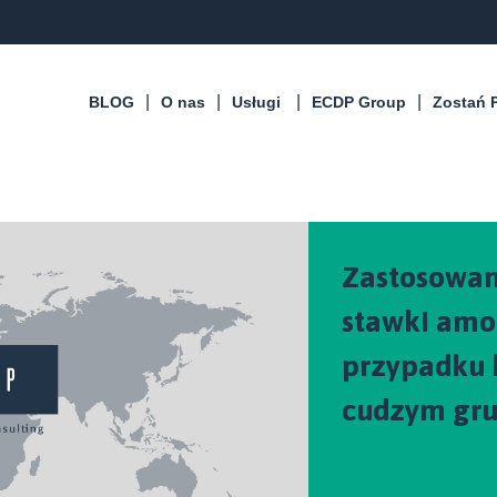
BLOG
O nas
Usługi
ECDP Group
Zostań 
Zastosowan
stawki amo
przypadku
cudzym gru