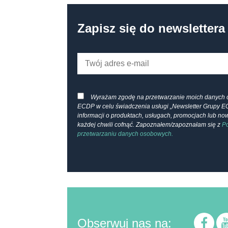
Zapisz się do newslettera
Wyrażam zgodę na przetwarzanie moich danych 
ECDP w celu świadczenia usługi „Newsletter Grupy E
informacji o produktach, usługach, promocjach lub n
każdej chwili cofnąć. Zapoznałem/zapoznałam się z
Po
przetwarzaniu danych osobowych.
Obserwuj nas na: