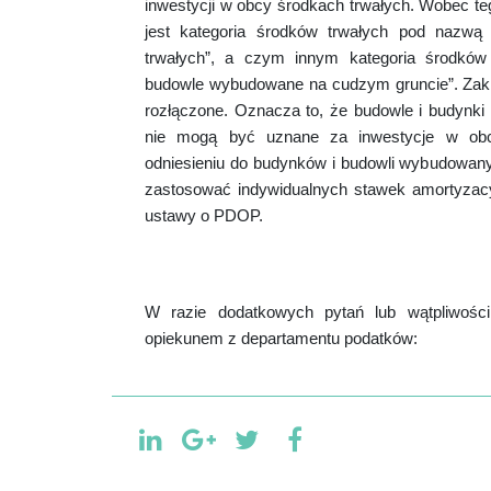
inwestycji w obcy środkach trwałych. Wobec te
jest kategoria środków trwałych pod nazwą
trwałych”, a czym innym kategoria środków
budowle wybudowane na cudzym gruncie”. Zakr
rozłączone. Oznacza to, że budowle i budynk
nie mogą być uznane za inwestycje w ob
odniesieniu do budynków i budowli wybudowan
zastosować indywidualnych stawek amortyzacyj
ustawy o PDOP.
W razie dodatkowych pytań lub wątpliwośc
opiekunem z departamentu podatków: