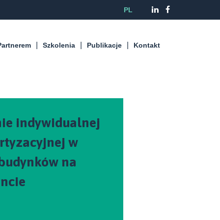
PL
Partnerem
Szkolenia
Publikacje
Kontakt
ie indywidualnej
rtyzacyjnej w
 budynków na
ncie