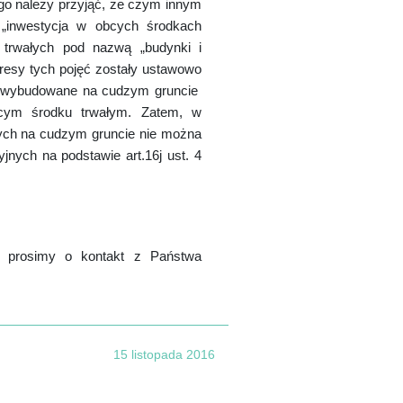
go należy przyjąć, że czym innym
 „inwestycja w obcych środkach
 trwałych pod nazwą „budynki i
esy tych pojęć zostały ustawowo
i wybudowane na cudzym gruncie
cym środku trwałym. Zatem, w
ych na cudzym gruncie nie można
nych na podstawie art.16j ust. 4
i prosimy o kontakt z Państwa
15 listopada 2016