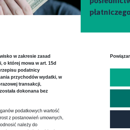
pośrednict
płatniczeg
wisko w zakresie zasad
Powiązan
, o której mowa w art. 15d
przepisu podatnicy
kania przychodów wydatki, w
orazowej transakcji,
a została dokonana bez
rganów podatkowych wartość
wprost z postanowień umownych,
 odnosić należy do