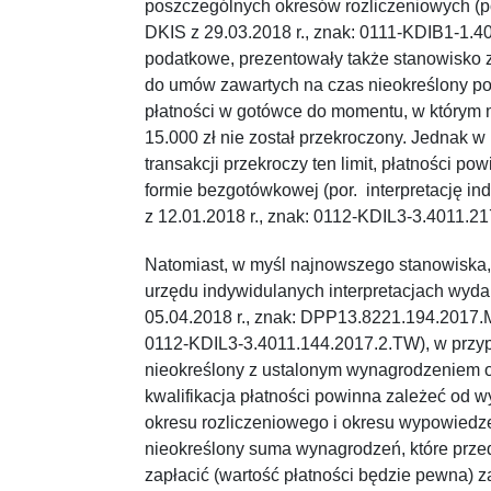
poszczególnych okresów rozliczeniowych (po
DKIS z 29.03.2018 r., znak: 0111-KDIB1-1.4
podatkowe, prezentowały także stanowisko z
do umów zawartych na czas nieokreślony p
płatności w gotówce do momentu, w którym m
15.000 zł nie został przekroczony. Jednak w
transakcji przekroczy ten limit, płatności p
formie bezgotówkowej (por. interpretację i
z 12.01.2018 r., znak: 0112-KDIL3-3.4011.2
Natomiast, w myśl najnowszego stanowiska
urzędu indywidulanych interpretacjach wyd
05.04.2018 r., znak: DPP13.8221.194.2017.M
0112-KDIL3-3.4011.144.2017.2.TW), w przy
nieokreślony z ustalonym wynagrodzeniem 
kwalifikacja płatności powinna zależeć od 
okresu rozliczeniowego i okresu wypowiedze
nieokreślony suma wynagrodzeń, które przed
zapłacić (wartość płatności będzie pewna) z