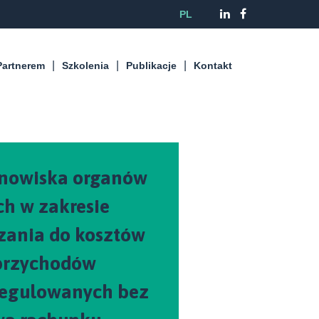
PL
Partnerem
Szkolenia
Publikacje
Kontakt
nowiska organów
h w zakresie
czania do kosztów
przychodów
egulowanych bez