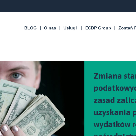
BLOG
O nas
Usługi
ECDP Group
Zostań 
Zmiana sta
podatkowyc
zasad zali
uzyskania 
wydatków r