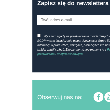
Zapisz się do newslettera
Wyrażam zgodę na przetwarzanie moich danych 
ECDP w celu świadczenia usługi „Newsletter Grupy E
informacji o produktach, usługach, promocjach lub n
każdej chwili cofnąć. Zapoznałem/zapoznałam się z
Po
przetwarzaniu danych osobowych.
Obserwuj nas na: