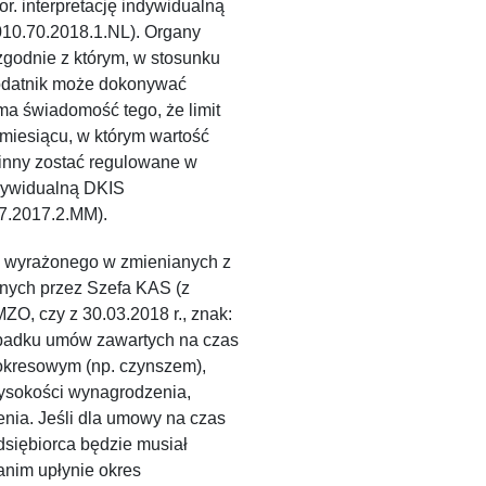
r. interpretację indywidualną
010.70.2018.1.NL). Organy
godnie z którym, w stosunku
odatnik może dokonywać
a świadomość tego, że limit
 miesiącu, w którym wartość
owinny zostać regulowane w
ndywidualną DKIS
17.2017.2.MM).
, wyrażonego w zmienianych z
anych przez Szefa KAS (z
ZO, czy z 30.03.2018 r., znak:
padku umów zawartych na czas
okresowym (np. czynszem),
wysokości wynagrodzenia,
nia. Jeśli dla umowy na czas
siębiorca będzie musiał
anim upłynie okres