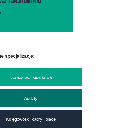
wa rachunku
o
e specjalizacje:
Doradztwo podatkowe
Audyty
Księgowość, kadry i płace