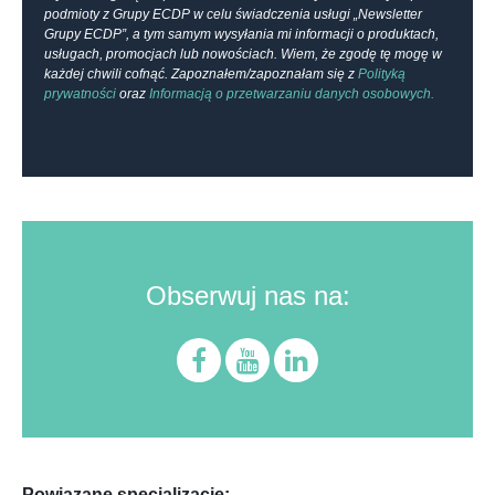
podmioty z Grupy ECDP w celu świadczenia usługi „Newsletter
Grupy ECDP”, a tym samym wysyłania mi informacji o produktach,
usługach, promocjach lub nowościach. Wiem, że zgodę tę mogę w
każdej chwili cofnąć. Zapoznałem/zapoznałam się z
Polityką
prywatności
oraz
Informacją o przetwarzaniu danych osobowych.
Obserwuj nas na:
Powiązane specjalizacje: