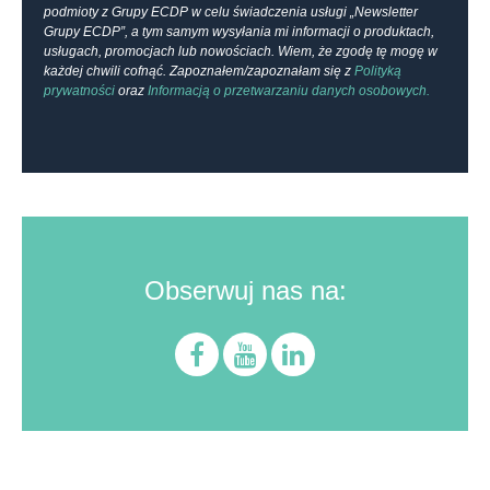
podmioty z Grupy ECDP w celu świadczenia usługi „Newsletter
Grupy ECDP”, a tym samym wysyłania mi informacji o produktach,
usługach, promocjach lub nowościach. Wiem, że zgodę tę mogę w
każdej chwili cofnąć. Zapoznałem/zapoznałam się z
Polityką
prywatności
oraz
Informacją o przetwarzaniu danych osobowych.
Obserwuj nas na: