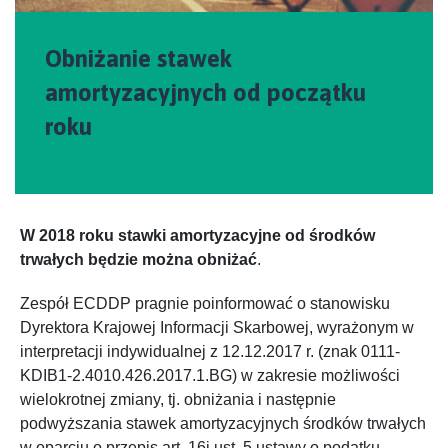
Obniżanie stawek
amortyzacyjnych od początku
roku
W 2018 roku stawki amortyzacyjne od środków
trwałych będzie można obniżać
.
Zespół ECDDP pragnie poinformować o stanowisku
Dyrektora Krajowej Informacji Skarbowej, wyrażonym w
interpretacji indywidualnej z 12.12.2017 r. (znak 0111-
KDIB1-2.4010.426.2017.1.BG) w zakresie możliwości
wielokrotnej zmiany, tj. obniżania i następnie
podwyższania stawek amortyzacyjnych środków trwałych
w oparciu o przepis art. 16i ust. 5 ustawy o podatku