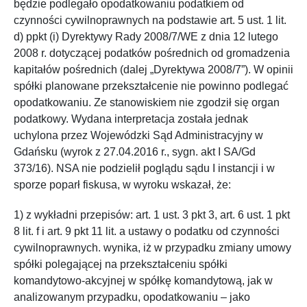
będzie podlegało opodatkowaniu podatkiem od
czynności cywilnoprawnych na podstawie art. 5 ust. 1 lit.
d) ppkt (i) Dyrektywy Rady 2008/7/WE z dnia 12 lutego
2008 r. dotyczącej podatków pośrednich od gromadzenia
kapitałów pośrednich (dalej „Dyrektywa 2008/7”). W opinii
spółki planowane przekształcenie nie powinno podlegać
opodatkowaniu. Ze stanowiskiem nie zgodził się organ
podatkowy. Wydana interpretacja została jednak
uchylona przez Wojewódzki Sąd Administracyjny w
Gdańsku (wyrok z 27.04.2016 r., sygn. akt I SA/Gd
373/16). NSA nie podzielił poglądu sądu I instancji i w
sporze poparł fiskusa, w wyroku wskazał, że:
1) z wykładni przepisów: art. 1 ust. 3 pkt 3, art. 6 ust. 1 pkt
8 lit. f i art. 9 pkt 11 lit. a ustawy o podatku od czynności
cywilnoprawnych. wynika, iż w przypadku zmiany umowy
spółki polegającej na przekształceniu spółki
komandytowo-akcyjnej w spółkę komandytową, jak w
analizowanym przypadku, opodatkowaniu – jako