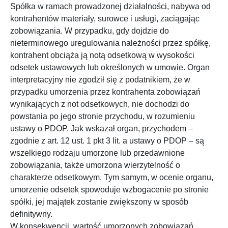
Spółka w ramach prowadzonej działalności, nabywa od
kontrahentów materiały, surowce i usługi, zaciągając
zobowiązania. W przypadku, gdy dojdzie do
nieterminowego uregulowania należności przez spółkę,
kontrahent obciąża ją notą odsetkową w wysokości
odsetek ustawowych lub określonych w umowie. Organ
interpretacyjny nie zgodził się z podatnikiem, że w
przypadku umorzenia przez kontrahenta zobowiązań
wynikających z not odsetkowych, nie dochodzi do
powstania po jego stronie przychodu, w rozumieniu
ustawy o PDOP. Jak wskazał organ, przychodem –
zgodnie z art. 12 ust. 1 pkt 3 lit. a ustawy o PDOP – są
wszelkiego rodzaju umorzone lub przedawnione
zobowiązania, także umorzona wierzytelność o
charakterze odsetkowym. Tym samym, w ocenie organu,
umorzenie odsetek spowoduje wzbogacenie po stronie
spółki, jej majątek zostanie zwiększony w sposób
definitywny.
W konsekwencji, wartość umorzonych zobowiązań