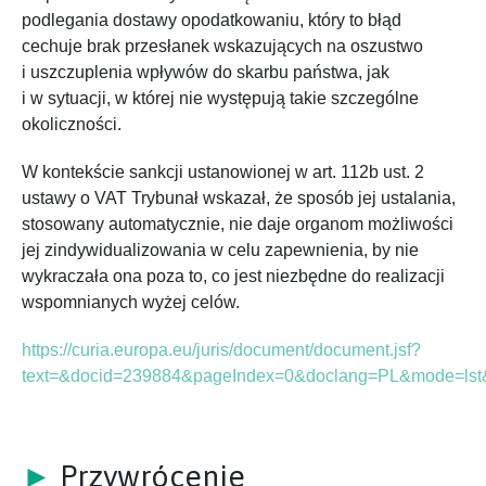
podlegania dostawy opodatkowaniu, który to błąd
cechuje brak przesłanek wskazujących na oszustwo
i uszczuplenia wpływów do skarbu państwa, jak
i w sytuacji, w której nie występują takie szczególne
okoliczności.
W kontekście sankcji ustanowionej w art. 112b ust. 2
ustawy o VAT Trybunał wskazał, że sposób jej ustalania,
stosowany automatycznie, nie daje organom możliwości
jej zindywidualizowania w celu zapewnienia, by nie
wykraczała ona poza to, co jest niezbędne do realizacji
wspomnianych wyżej celów.
https://curia.europa.eu/juris/document/document.jsf?
text=&docid=239884&pageIndex=0&doclang=PL&mode=lst&
►
Przywrócenie