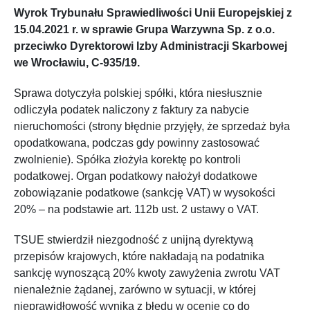
Wyrok Trybunału Sprawiedliwości Unii Europejskiej z
15.04.2021 r. w sprawie Grupa Warzywna Sp. z o.o.
przeciwko Dyrektorowi Izby Administracji Skarbowej
we Wrocławiu, C-935/19.
Sprawa dotyczyła polskiej spółki, która niesłusznie
odliczyła podatek naliczony z faktury za nabycie
nieruchomości (strony błędnie przyjęły, że sprzedaż była
opodatkowana, podczas gdy powinny zastosować
zwolnienie). Spółka złożyła korektę po kontroli
podatkowej. Organ podatkowy nałożył dodatkowe
zobowiązanie podatkowe (sankcję VAT) w wysokości
20% – na podstawie art. 112b ust. 2 ustawy o VAT.
TSUE stwierdził niezgodność z unijną dyrektywą
przepisów krajowych, które nakładają na podatnika
sankcję wynoszącą 20% kwoty zawyżenia zwrotu VAT
nienależnie żądanej, zarówno w sytuacji, w której
nieprawidłowość wynika z błędu w ocenie co do